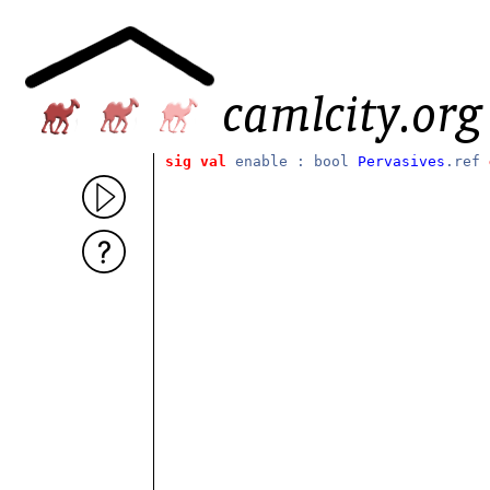
sig
val
enable : bool
Pervasives
.ref