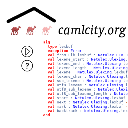
sig
type
lexbuf
exception
Error
val
from_ulb_lexbuf :
Netulex
.
ULB
.
val
lexeme_start :
Netulex
.
Ulexing
val
lexeme_end :
Netulex
.
Ulexing
.l
val
lexeme_length :
Netulex
.
Ulexing
val
lexeme :
Netulex
.
Ulexing
.lexbu
val
lexeme_char :
Netulex
.
Ulexing
.
val
sub_lexeme :
Netulex
.
Ulexing
.l
val
utf8_lexeme :
Netulex
.
Ulexing
.
val
utf8_sub_lexeme :
Netulex
.
Ulexi
val
utf8_sub_lexeme_length :
Netule
val
start :
Netulex
.
Ulexing
.lexbuf
val
next :
Netulex
.
Ulexing
.lexbuf
-
val
mark :
Netulex
.
Ulexing
.lexbuf
-
val
backtrack :
Netulex
.
Ulexing
.le
end