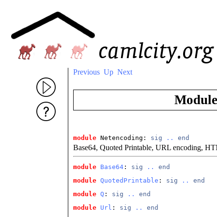
Previous
Up
Next
Modul
module
 Netencoding: 
sig
..
end
Base64, Quoted Printable, URL encoding, H
module
Base64
: 
sig
..
end
module
QuotedPrintable
: 
sig
..
end
module
Q
: 
sig
..
end
module
Url
: 
sig
..
end