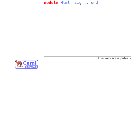
module
Html
: 
sig
..
end
This web site is publis