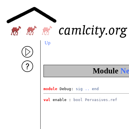
Up
Module
Ne
module
 Debug: 
sig
..
end
val
 enable
 : 
bool Pervasives.ref